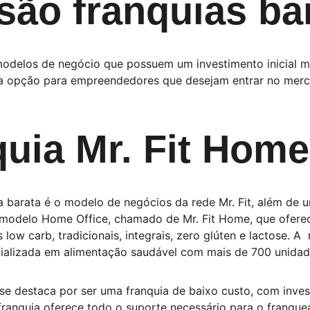
são franquias ba
odelos de negócio que possuem um investimento inicial ma
ma opção para empreendedores que desejam entrar no mer
quia Mr. Fit Home
barata é o modelo de negócios da rede Mr. Fit, além de un
 modelo Home Office, chamado de Mr. Fit Home, que oferec
ow carb, tradicionais, integrais, zero glúten e lactose. A 
cializada em alimentação saudável com mais de 700 unidade
e destaca por ser uma franquia de baixo custo, com invest
a franquia oferece todo o suporte necessário para o franque