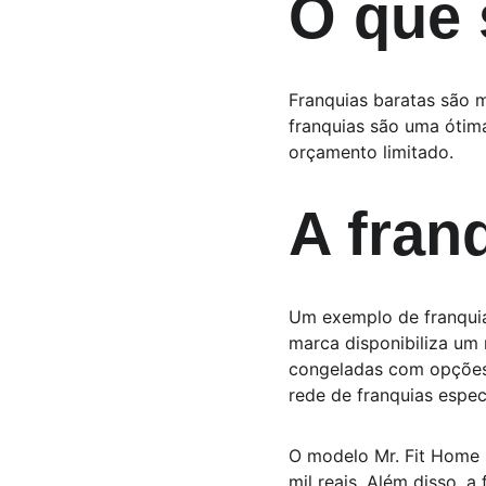
O que 
Franquias baratas são m
franquias são uma óti
orçamento limitado.
A fran
Um exemplo de franquia 
marca disponibiliza um
congeladas com opções l
rede de franquias espe
O modelo Mr. Fit Home s
mil reais. Além disso, 