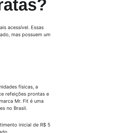
ratas?
is acessível. Essas 
cado, mas possuem um 
idades físicas, a 
e refeições prontas e 
 marca Mr. Fit é uma 
s no Brasil.
imento inicial de R$ 5 
ado.