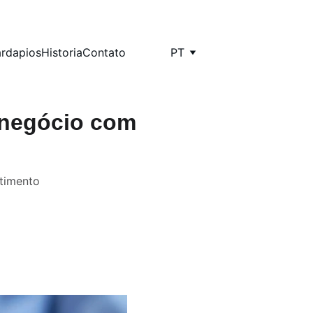
rdapios
Historia
Contato
PT
 negócio com
timento